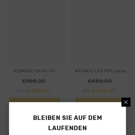
ACEMAGIC F5A Mini PC
ACEMAGIC ‎LX15 PRO Laptop
€999,00
€659,00
€499,00
€409,00
Aus
Aus
Speichern €500,00
Speichern €250,00
BLEIBEN SIE AUF DEM
LAUFENDEN