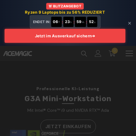
ZUM INHALT SPRINGEN
🚨 BLITZANGEBOT
Ryzen 9 Laptops bis zu 56% REDUZIERT
06
:
23
:
59
:
52
ENDET IN:
×
T
h
m
s
Jetzt im Ausverkauf sichern
➔
0
0
Artikel
Professionelle KI-Leistung
G3A Mini-Workstation
Mit Intel® Core™ i9 und NVIDIA RTX™ Ada
JETZT EINKAUFEN