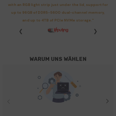
with an RGB light strip just under the lid, support for
up to 96GB of DDR5-5600 dual-channel memory,
and up to 4TB of PCIe NVMe storage."
❮
❯
WARUM UNS WÄHLEN