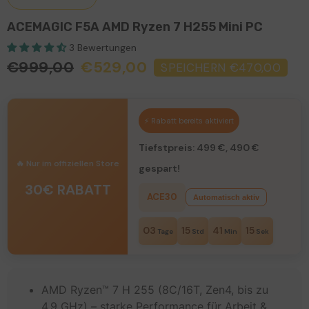
ACEMAGIC F5A AMD Ryzen 7 H255 Mini PC
3 Bewertungen
€999,00
€529,00
SPEICHERN €470,00
⚡ Rabatt bereits aktiviert
Tiefstpreis: 499 €, 490 €
🔥 Nur im offiziellen Store
gespart!
30€ RABATT
ACE30
Automatisch aktiv
03
15
41
13
Tage
Std
Min
Sek
AMD Ryzen™ 7 H 255 (8C/16T, Zen4, bis zu
4,9 GHz) – starke Performance für Arbeit &