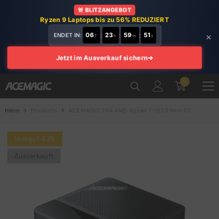
ZUM INHALT SPRINGEN
🚨 BLITZANGEBOT
Ryzen 9 Laptops bis zu 56% REDUZIERT
06
:
23
:
59
:
49
ENDET IN:
×
T
h
m
s
Jetzt im Ausverkauf sichern
➔
0
0
Artikel
Heim
Products
ACEMAGIC F5A AMD Ryzen 7 H255 Mini PC
Verkauf 47%
Ausverkauft