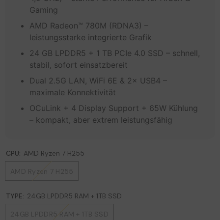
Gaming
AMD Radeon™ 780M (RDNA3) –
leistungsstarke integrierte Grafik
24 GB LPDDR5 + 1 TB PCIe 4.0 SSD – schnell,
stabil, sofort einsatzbereit
Dual 2.5G LAN, WiFi 6E & 2× USB4 –
maximale Konnektivität
OCuLink + 4 Display Support + 65W Kühlung
– kompakt, aber extrem leistungsfähig
CPU:
AMD Ryzen 7 H255
AMD Ryzen 7 H255
TYPE:
24GB LPDDR5 RAM + 1TB SSD
24GB LPDDR5 RAM + 1TB SSD