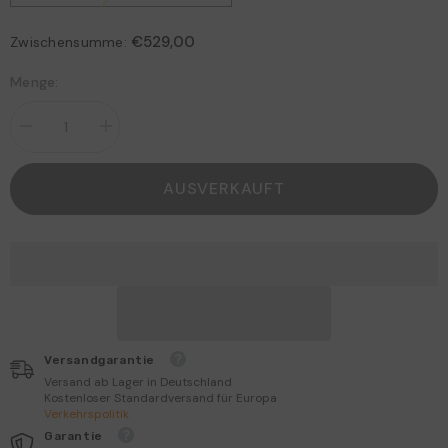
€529,00
Zwischensumme:
Menge:
Menge
Menge
verringern
erhöhen
für
für
ACEMAGIC
ACEMAGIC
AUSVERKAUFT
F5A
F5A
AMD
AMD
Ryzen
Ryzen
7
7
H255
H255
Mini
Mini
PC
PC
Versandgarantie
Versand ab Lager in Deutschland
Kostenloser Standardversand für Europa
Verkehrspolitik
Garantie