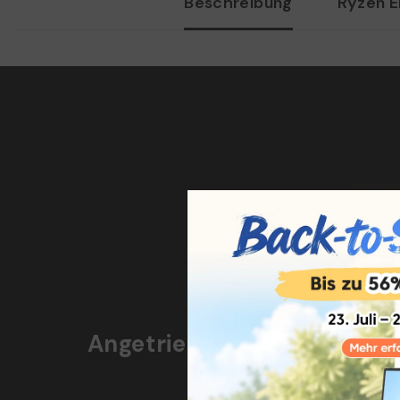
Beschreibung
Ryzen 
KRON MINI
Angetrieben von AMD Ryz
Klein und leistungsst