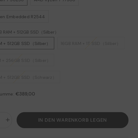
zen Embedded R2544
B RAM + 512GB SSD（Silber）
M + 512GB SSD（Silber）
16GB RAM + 1T SSD（Silber）
 + 256GB SSD（Silber）
M + 512GB SSD（Schwarz）
€389,00
summe:
IN DEN WARENKORB LEGEN
Menge
erhöhen
für
IC
ACEMAGIC