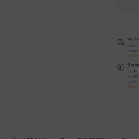
K1
AMD
Ryzen
Mini
PC
Versa
Versan
Kosten
Verkeh
Garan
30 Ta
2 Jahr
Leben
Garant