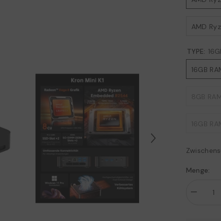
AMD Ry
TYPE:
16G
16GB RA
8GB RAM
16GB RA
Zwischen
Menge:
Menge
verringern
für
ACEMAG