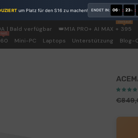
06
:
23
:
EDUZIERT
um Platz für den S16 zu machen!
ENDET IN:
T
h
Verkauf
9A | Bald verfügbar
👑M1A PRO+ AI MAX + 395
Heiß
060
Mini-PC
Laptops
Unterstützung
Blog-
ACEMA
€849,