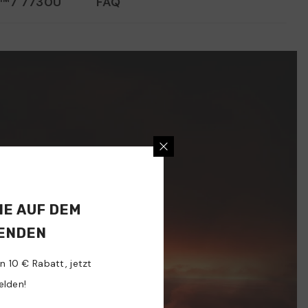
n™7 7730U
FAQ
SIE AUF DEM
FENDEN
en 10 € Rabatt, jetzt
elden!