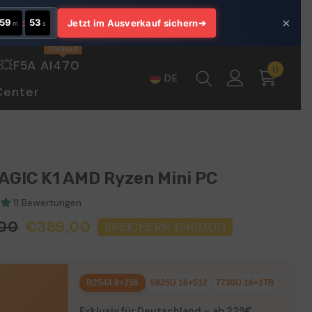
×
59
:
51
Jetzt im Ausverkauf sichern
➔
m
s
Verkauf
💥F5A AI470
0
0
DE
Artikel
Center
GIC K1 AMD Ryzen Mini PC
11 Bewertungen
00
€389,00
SPEICHERN €460,00
R2544 8+256
5825U 16+512
7730U 16+1TB
Exklusiv für Deutschland – ab 229€