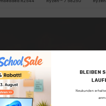
Embedded R2544
Ryzen™ 7 5825U
Ryze
BLEIBEN 
 K1
LAU
en Embedded
Neukunden erhalt
anm
ark