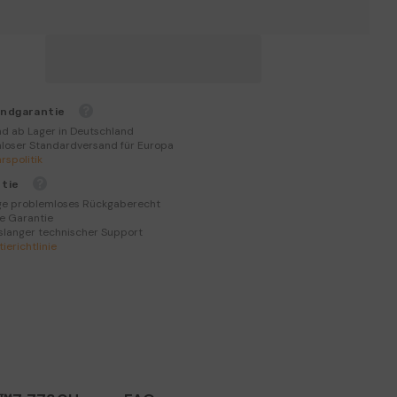
K1
AMD
Ryzen
Mini
PC
ndgarantie
d ab Lager in Deutschland
loser Standardversand für Europa
rspolitik
tie
ge problemloses Rückgaberecht
e Garantie
slanger technischer Support
ierichtlinie