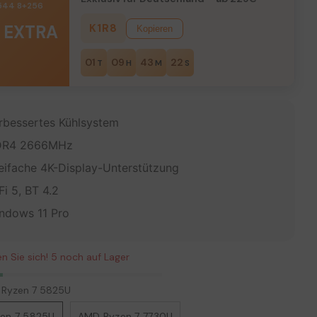
2544 8+256
€ EXTRA
K1R8
Kopieren
01
09
43
20
T
H
M
S
rbessertes Kühlsystem
R4 2666MHz
eifache 4K-Display-Unterstützung
Fi 5, BT 4.2
ndows 11 Pro
en Sie sich! 5 noch auf Lager
Ryzen 7 5825U
en 7 5825U
AMD Ryzen 7 7730U