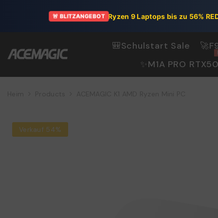
ZUM INHALT SPRINGEN
Ryzen 9 Laptops bis zu 56% R
🚨 BLITZANGEBOT
🎒Schulstart Sale
🚀F
✨M1A PRO RTX5
Heim
Products
ACEMAGIC K1 AMD Ryzen Mini PC
Verkauf 54%