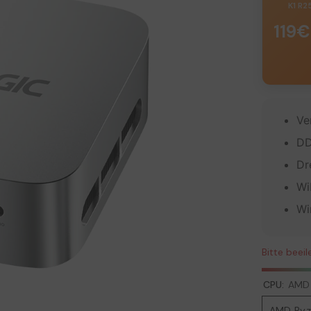
K1 R
119
Ve
DD
Dr
Wi
Wi
Bitte beeil
CPU:
AMD 
AMD Ryz